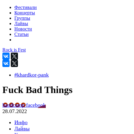
Фестивали
Концерты
Группы
Лайвы
Новости
Статьи
Rock is Fest
#khardkor-pank
Fuck Bad Things
bandcamp
facebook
28.07.2022
Инфо
Лайвы