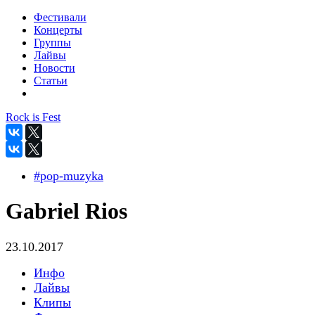
Фестивали
Концерты
Группы
Лайвы
Новости
Статьи
Rock is Fest
#pop-muzyka
Gabriel Rios
23.10.2017
Инфо
Лайвы
Клипы