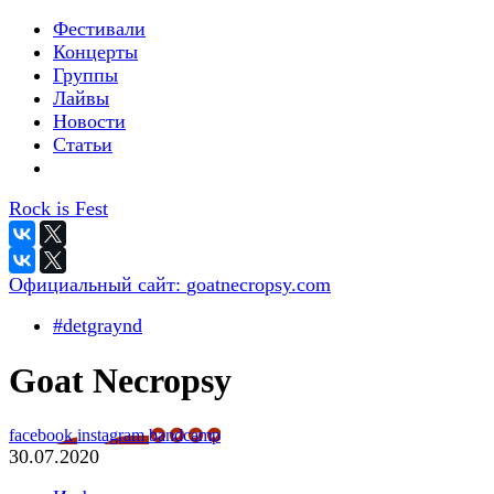
Фестивали
Концерты
Группы
Лайвы
Новости
Статьи
Rock is Fest
Официальный сайт:
goatnecropsy.com
#detgraynd
Goat Necropsy
facebook
instagram
bandcamp
30.07.2020