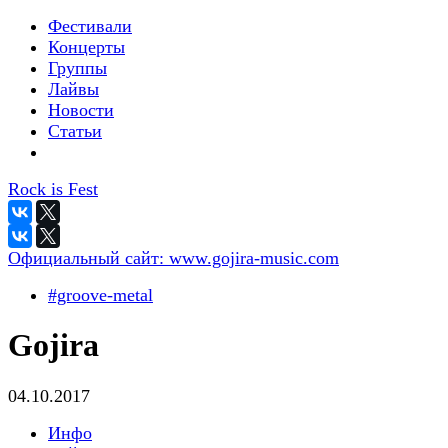
Фестивали
Концерты
Группы
Лайвы
Новости
Статьи
Rock is Fest
Официальный сайт:
www.gojira-music.com
#groove-metal
Gojira
04.10.2017
Инфо