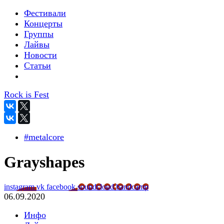
Фестивали
Концерты
Группы
Лайвы
Новости
Статьи
Rock is Fest
#metalcore
Grayshapes
instagram
vk
facebook
soundcloud
bandcamp
06.09.2020
Инфо