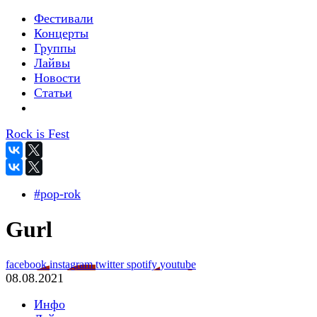
Фестивали
Концерты
Группы
Лайвы
Новости
Статьи
Rock is Fest
#pop-rok
Gurl
facebook
instagram
twitter
spotify
youtube
08.08.2021
Инфо