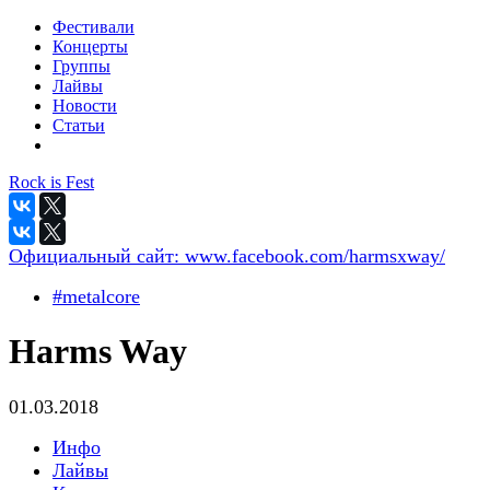
Фестивали
Концерты
Группы
Лайвы
Новости
Статьи
Rock is Fest
Официальный сайт:
www.facebook.com/harmsxway/
#metalcore
Harms Way
01.03.2018
Инфо
Лайвы