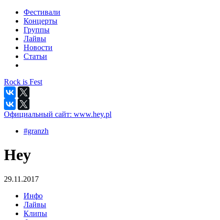
Фестивали
Концерты
Группы
Лайвы
Новости
Статьи
Rock is Fest
Официальный сайт:
www.hey.pl
#granzh
Hey
29.11.2017
Инфо
Лайвы
Клипы