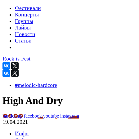
Фестивали
Концерты
Группы
Лайвы
Новости
Статьи
Rock is Fest
#melodic-hardcore
High And Dry
bandcamp
facebook
youtube
instagram
19.04.2021
Инфо