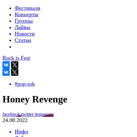
Фестивали
Концерты
Группы
Лайвы
Новости
Статьи
Rock is Fest
#pop-rok
Honey Revenge
facebook
twitter
instagram
24.08.2022
Инфо