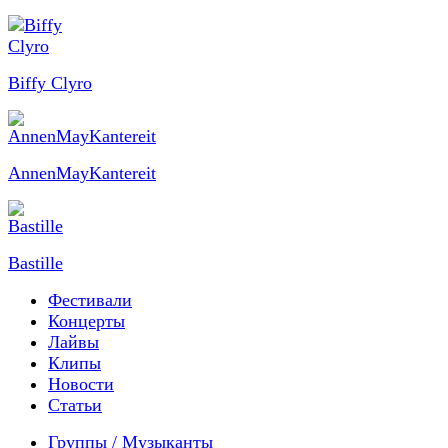
Biffy Clyro
AnnenMayKantereit
Bastille
Фестивали
Концерты
Лайвы
Клипы
Новости
Статьи
Группы / Музыканты