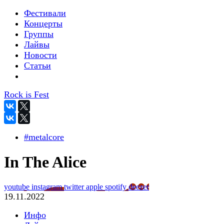
Фестивали
Концерты
Группы
Лайвы
Новости
Статьи
Rock is Fest
#metalcore
In The Alice
youtube
instagram
twitter
apple
spotify
deezer
19.11.2022
Инфо