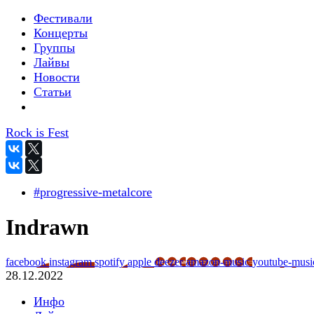
Фестивали
Концерты
Группы
Лайвы
Новости
Статьи
Rock is Fest
#progressive-metalcore
Indrawn
facebook
instagram
spotify
apple
deezer
amazon-music
youtube-musi
28.12.2022
Инфо