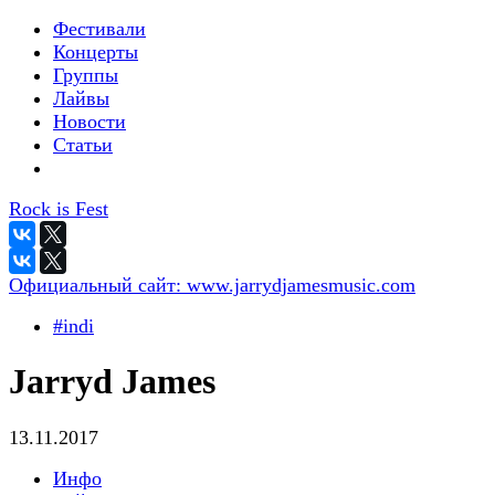
Фестивали
Концерты
Группы
Лайвы
Новости
Статьи
Rock is Fest
Официальный сайт:
www.jarrydjamesmusic.com
#indi
Jarryd James
13.11.2017
Инфо