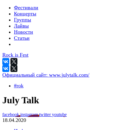
Фестивали
Концерты
Группы
Лайвы
Новости
Статьи
Rock is Fest
Официальный сайт:
www.julytalk.com/
#rok
July Talk
facebook
instagram
twitter
youtube
18.04.2020