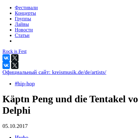
Фестивали
Концерты
Группы
Лайвы
Новости
Статьи
Rock is Fest
Официальный сайт:
kreismusik.de/de/artists/
#hip-hop
Käptn Peng und die Tentakel v
Delphi
05.10.2017
Инфо