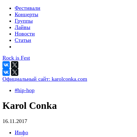
Фестивали
Концерты
Группы
Лайвы
Новости
Статьи
Rock is Fest
Официальный сайт:
karolconka.com
#hip-hop
Karol Conka
16.11.2017
Инфо