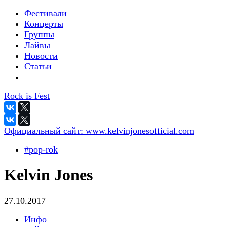
Фестивали
Концерты
Группы
Лайвы
Новости
Статьи
Rock is Fest
Официальный сайт:
www.kelvinjonesofficial.com
#pop-rok
Kelvin Jones
27.10.2017
Инфо