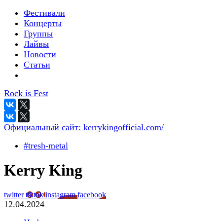
Фестивали
Концерты
Группы
Лайвы
Новости
Статьи
Rock is Fest
Официальный сайт:
kerrykingofficial.com/
#tresh-metal
Kerry King
twitter
tiktok
instagram
facebook
12.04.2024