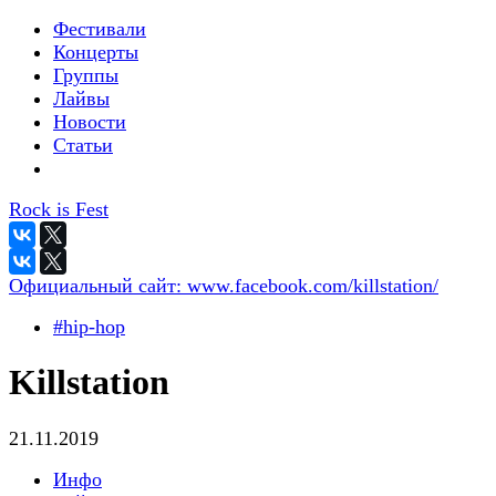
Фестивали
Концерты
Группы
Лайвы
Новости
Статьи
Rock is Fest
Официальный сайт:
www.facebook.com/killstation/
#hip-hop
Killstation
21.11.2019
Инфо