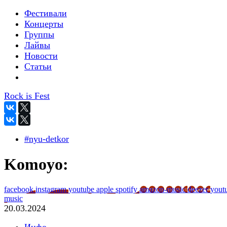
Фестивали
Концерты
Группы
Лайвы
Новости
Статьи
Rock is Fest
#nyu-detkor
Komoyo:
facebook
instagram
youtube
apple
spotify
amazon-music
deezer
yout
music
20.03.2024
Инфо