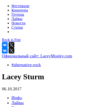
Фестивали
Концерты
Группы
Лайвы
Новости
Статьи
Rock is Fest
Официальный сайт:
LaceyMosley.com
#alternative-rock
Lacey Sturm
06.10.2017
Инфо
Лайвы