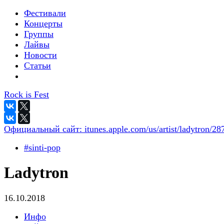
Фестивали
Концерты
Группы
Лайвы
Новости
Статьи
Rock is Fest
Официальный сайт:
itunes.apple.com/us/artist/ladytron/2
#sinti-pop
Ladytron
16.10.2018
Инфо