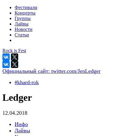
Фестивали
Концерты
Группы
Лайвы
Новости
Статьи
Rock is Fest
Официальный сайт:
twitter.com/JenLedger
#khard-rok
Ledger
12.04.2018
Инфо
Лайвы