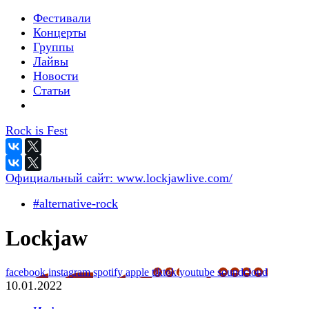
Фестивали
Концерты
Группы
Лайвы
Новости
Статьи
Rock is Fest
Официальный сайт:
www.lockjawlive.com/
#alternative-rock
Lockjaw
facebook
instagram
spotify
apple
tiktok
youtube
soundcloud
10.01.2022