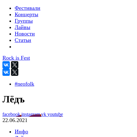
Фестивали
Концерты
Группы
Лайвы
Новости
Статьи
Rock is Fest
#neofolk
Лёдъ
facebook
instagram
vk
youtube
22.06.2021
Инфо