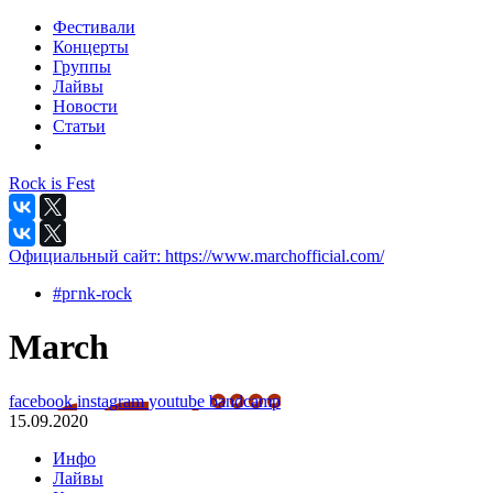
Фестивали
Концерты
Группы
Лайвы
Новости
Статьи
Rock is Fest
Официальный сайт:
https://www.marchofficial.com/
#pгnk-roсk
March
facebook
instagram
youtube
bandcamp
15.09.2020
Инфо
Лайвы