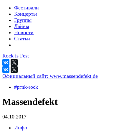
Фестивали
Концерты
Группы
Лайвы
Новости
Статьи
Rock is Fest
Официальный сайт:
www.massendefekt.de
#pгnk-roсk
Massendefekt
04.10.2017
Инфо