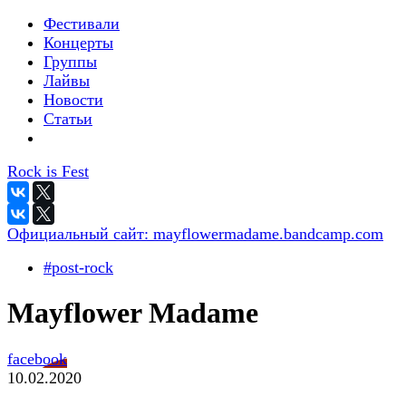
Фестивали
Концерты
Группы
Лайвы
Новости
Статьи
Rock is Fest
Официальный сайт:
mayflowermadame.bandcamp.com
#post-rock
Mayflower Madame
facebook
10.02.2020