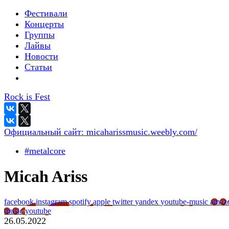
Фестивали
Концерты
Группы
Лайвы
Новости
Статьи
Rock is Fest
Официальный сайт:
micaharissmusic.weebly.com/
#metalcore
Micah Ariss
facebook
instagram
spotify
apple
twitter
yandex
youtube-music
amaz
music
youtube
26.05.2022