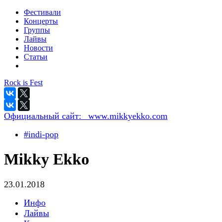
Фестивали
Концерты
Группы
Лайвы
Новости
Статьи
Rock is Fest
Официальный сайт:
_www.mikkyekko.com
#indi-pop
Mikky Ekko
23.01.2018
Инфо
Лайвы