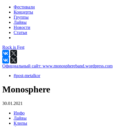
Фестивали
Концерты
Группы
Лайвы
Новости
Статьи
Rock is Fest
Официальный сайт:
www.monosphereband.wordpress.com
#post-metalkor
Monosphere
30.01.2021
Инфо
Лайвы
Клипы