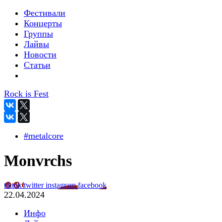
Фестивали
Концерты
Группы
Лайвы
Новости
Статьи
Rock is Fest
#metalcore
Monvrchs
tiktok
twitter
instagram
facebook
22.04.2024
Инфо