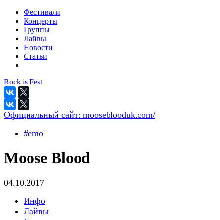
Фестивали
Концерты
Группы
Лайвы
Новости
Статьи
Rock is Fest
Официальный сайт:
mooseblooduk.com/
#emo
Moose Blood
04.10.2017
Инфо
Лайвы