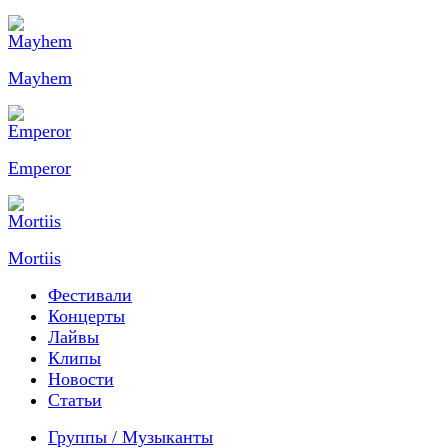
Mayhem
Emperor
Mortiis
Фестивали
Концерты
Лайвы
Клипы
Новости
Статьи
Группы / Музыканты