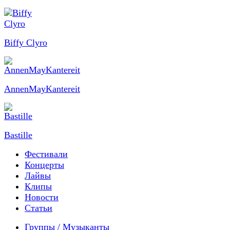
Biffy Clyro
AnnenMayKantereit
Bastille
Фестивали
Концерты
Лайвы
Клипы
Новости
Статьи
Группы / Музыканты