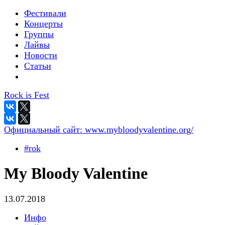
Фестивали
Концерты
Группы
Лайвы
Новости
Статьи
Rock is Fest
Официальный сайт:
www.mybloodyvalentine.org/
#rok
My Bloody Valentine
13.07.2018
Инфо