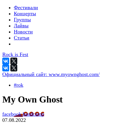
Фестивали
Концерты
Группы
Лайвы
Новости
Статьи
Rock is Fest
Официальный сайт:
www.myownghost.com/
#rok
My Own Ghost
facebook
bandcamp
07.08.2022