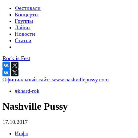
Фестивали
Концерты
Группы
Лайвы
Новости
Статьи
Rock is Fest
Официальный сайт:
www.nashvillepussy.com
#khard-rok
Nashville Pussy
17.10.2017
Инфо