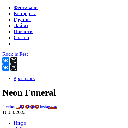
Фестивали
Концерты
Группы
Лайвы
Новости
Статьи
Rock is Fest
#postpank
Neon Funeral
facebook
bandcamp
instagram
16.08.2022
Инфо