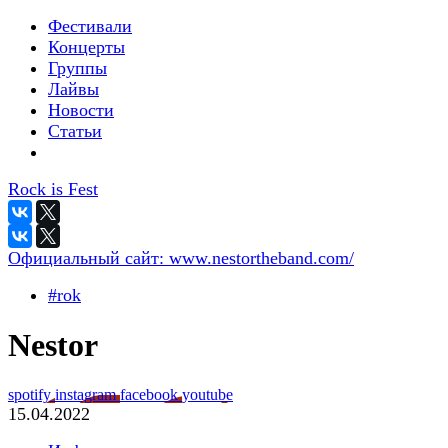
Фестивали
Концерты
Группы
Лайвы
Новости
Статьи
Rock is Fest
Официальный сайт:
www.nestortheband.com/
#rok
Nestor
spotify
instagram
facebook
youtube
15.04.2022