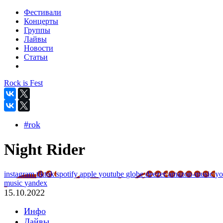
Фестивали
Концерты
Группы
Лайвы
Новости
Статьи
Rock is Fest
#rok
Night Rider
instagram
tiktok
spotify
apple
youtube
globe
deezer
amazon-music
yo
music
yandex
15.10.2022
Инфо
Лайвы