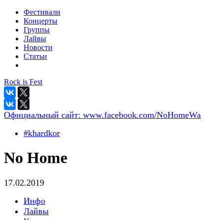
Фестивали
Концерты
Группы
Лайвы
Новости
Статьи
Rock is Fest
Официальный сайт:
www.facebook.com/NoHomeWa
#khardkor
No Home
17.02.2019
Инфо
Лайвы