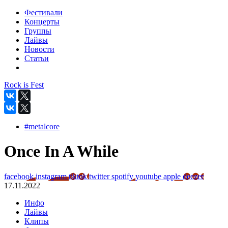
Фестивали
Концерты
Группы
Лайвы
Новости
Статьи
Rock is Fest
#metalcore
Once In A While
facebook
instagram
tiktok
twitter
spotify
youtube
apple
deezer
17.11.2022
Инфо
Лайвы
Клипы