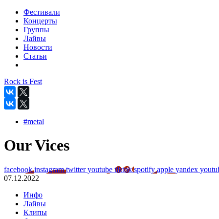
Фестивали
Концерты
Группы
Лайвы
Новости
Статьи
Rock is Fest
#metal
Our Vices
facebook
instagram
twitter
youtube
tiktok
spotify
apple
yandex
youtu
07.12.2022
Инфо
Лайвы
Клипы