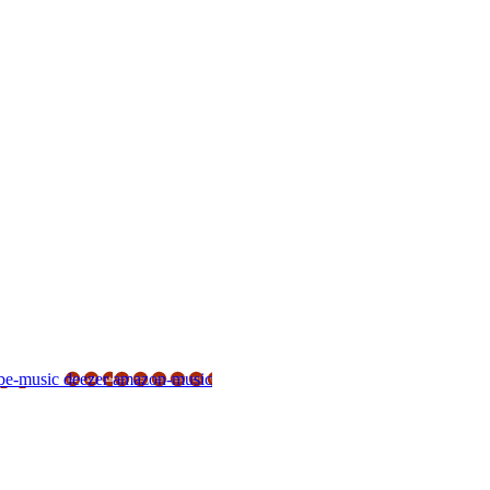
be-music
deezer
amazon-music