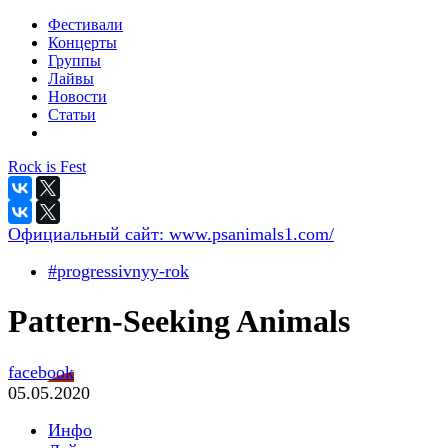
Фестивали
Концерты
Группы
Лайвы
Новости
Статьи
Rock is Fest
Официальный сайт:
www.psanimals1.com/
#progressivnyy-rok
Pattern-Seeking Animals
facebook
05.05.2020
Инфо