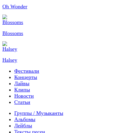
Oh Wonder
Blossoms
Halsey
Фестивали
Концерты
Лайвы
Клипы
Новости
Статьи
Группы / Музыканты
Альбомы
Лейблы
Тексты песен