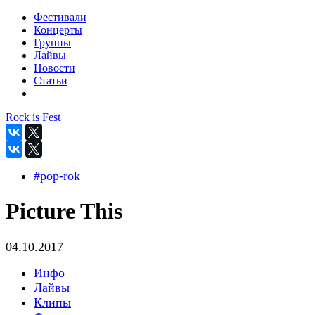
Фестивали
Концерты
Группы
Лайвы
Новости
Статьи
Rock is Fest
#pop-rok
Picture This
04.10.2017
Инфо
Лайвы
Клипы