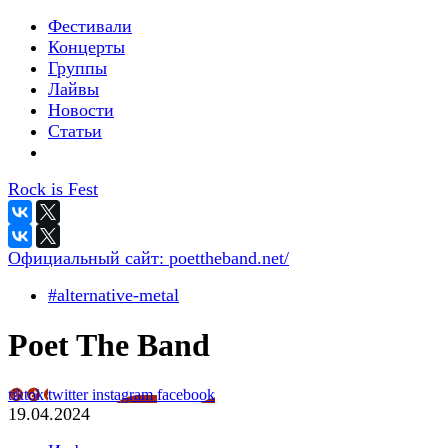
Фестивали
Концерты
Группы
Лайвы
Новости
Статьи
Rock is Fest
Официальный сайт:
poettheband.net/
#alternative-metal
Poet The Band
tiktok
twitter
instagram
facebook
19.04.2024