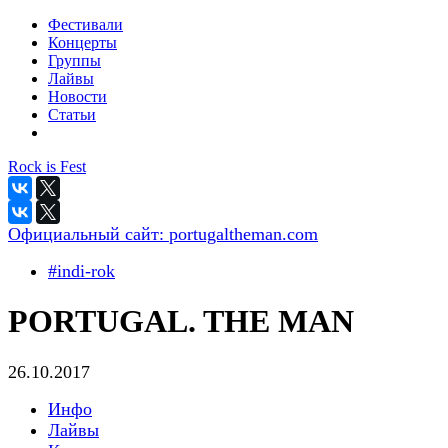
Фестивали
Концерты
Группы
Лайвы
Новости
Статьи
Rock is Fest
Официальный сайт:
portugaltheman.com
#indi-rok
PORTUGAL. THE MAN
26.10.2017
Инфо
Лайвы